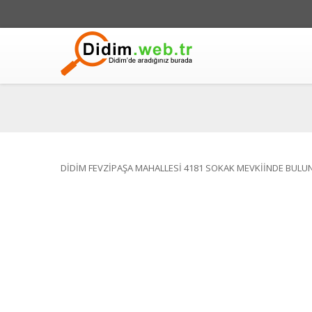
DİDİM FEVZİPAŞA MAHALLESİ 4181 SOKAK MEVKİİNDE BULU