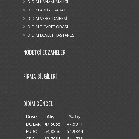
DİDİM KAYMAKAMLIĞI
DİDİM ADLİYE SARAYI
DİDİM VERGİ DAİRESİ
DİDİM TİCARET ODASI
DİDİM DEVLET HASTANESİ
NÖBETÇİ ECZANELER
FİRMA BİLGİLERİ
DİDİM GÜNCEL
Döviz
Alış
Satış
DOLAR
47,5055
47,5911
EURO
54,8356
54,9344
GBP
63,7961
64,1736