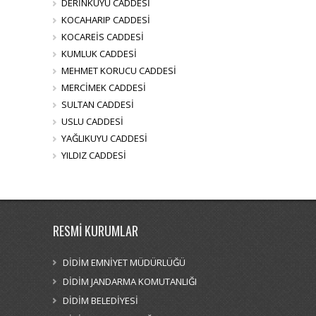
DERİNKUYU CADDESİ
KOCAHARIP CADDESİ
KOCAREİS CADDESİ
KUMLUK CADDESİ
MEHMET KORUCU CADDESİ
MERCİMEK CADDESİ
SULTAN CADDESİ
USLU CADDESİ
YAĞLIKUYU CADDESİ
YILDIZ CADDESİ
RESMİ KURUMLAR
DİDİM EMNİYET MÜDÜRLÜĞÜ
DİDİM JANDARMA KOMUTANLIĞI
DİDİM BELEDİYESİ