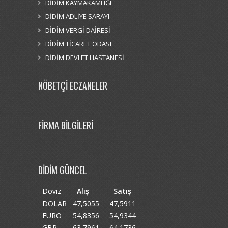
DİDİM KAYMAKAMLIĞI
DİDİM ADLİYE SARAYI
DİDİM VERGİ DAİRESİ
DİDİM TİCARET ODASI
DİDİM DEVLET HASTANESİ
NÖBETÇİ ECZANELER
FİRMA BİLGİLERİ
DİDİM GÜNCEL
Döviz
Alış
Satış
DOLAR
47,5055
47,5911
EURO
54,8356
54,9344
GBP
63,7961
64,1736