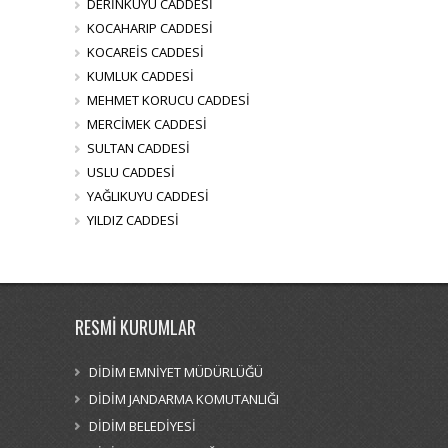
DERİNKUYU CADDESİ
KOCAHARIP CADDESİ
KOCAREİS CADDESİ
KUMLUK CADDESİ
MEHMET KORUCU CADDESİ
MERCİMEK CADDESİ
SULTAN CADDESİ
USLU CADDESİ
YAĞLIKUYU CADDESİ
YILDIZ CADDESİ
RESMİ KURUMLAR
DİDİM EMNİYET MÜDÜRLÜĞÜ
DİDİM JANDARMA KOMUTANLIĞI
DİDİM BELEDİYESİ