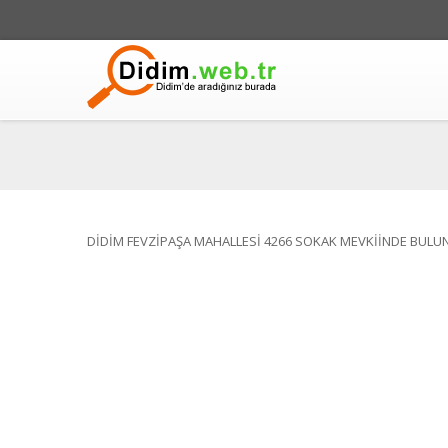
DİDİM FEVZİPAŞA MAHALLESİ 4266 SOKAK MEVKİİNDE BULU