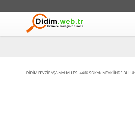
DİDİM FEVZİPAŞA MAHALLESİ 4460 SOKAK MEVKİİNDE BULU