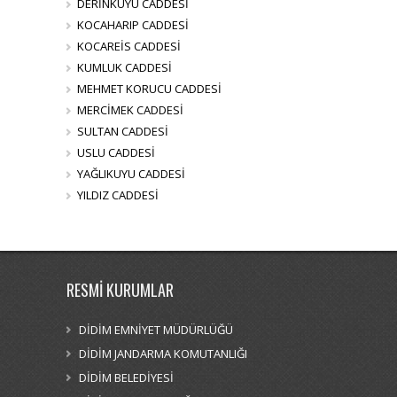
DERİNKUYU CADDESİ
KOCAHARIP CADDESİ
KOCAREİS CADDESİ
KUMLUK CADDESİ
MEHMET KORUCU CADDESİ
MERCİMEK CADDESİ
SULTAN CADDESİ
USLU CADDESİ
YAĞLIKUYU CADDESİ
YILDIZ CADDESİ
RESMİ KURUMLAR
DİDİM EMNİYET MÜDÜRLÜĞÜ
DİDİM JANDARMA KOMUTANLIĞI
DİDİM BELEDİYESİ