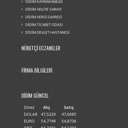
DİDİM KAYMAKAMLIĞI
DİDİM ADLİYE SARAYI
DİDİM VERGİ DAİRESİ
DİDİM TİCARET ODASI
DİDİM DEVLET HASTANESİ
NÖBETÇİ ECZANELER
FİRMA BİLGİLERİ
DİDİM GÜNCEL
Döviz
Alış
Satış
DOLAR
47,5229
47,6085
EURO
54,7749
54,8736
GBP
63,7431
64,1203