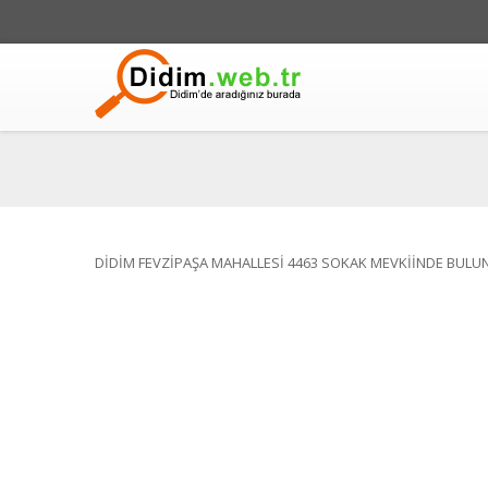
DİDİM FEVZİPAŞA MAHALLESİ 4463 SOKAK MEVKİİNDE BULU