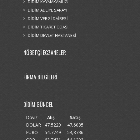
DİDİM KAYMAKAMLIĞI
DİDİM ADLİYE SARAYI
DİDİM VERGİ DAİRESİ
DİDİM TİCARET ODASI
DİDİM DEVLET HASTANESİ
NÖBETÇİ ECZANELER
FİRMA BİLGİLERİ
DİDİM GÜNCEL
Döviz
Alış
Satış
DOLAR
47,5229
47,6085
EURO
54,7749
54,8736
GBP
63,7431
64,1203