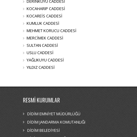
DERİNKUYU CADDESİ
KOCAHARIP CADDESİ
KOCAREİS CADDESİ
KUMLUK CADDESİ
MEHMET KORUCU CADDESİ
MERCİMEK CADDESİ
SULTAN CADDESİ
USLU CADDESİ
YAĞLIKUYU CADDESİ
YILDIZ CADDESİ
RESMİ KURUMLAR
DİDİM EMNİYET MÜDÜRLÜĞÜ
DİDİM JANDARMA KOMUTANLIĞI
DİDİM BELEDİYESİ