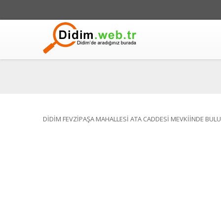
DİDİM FEVZİPAŞA MAHALLESİ ATA CADDESİ MEVKİİNDE BULU