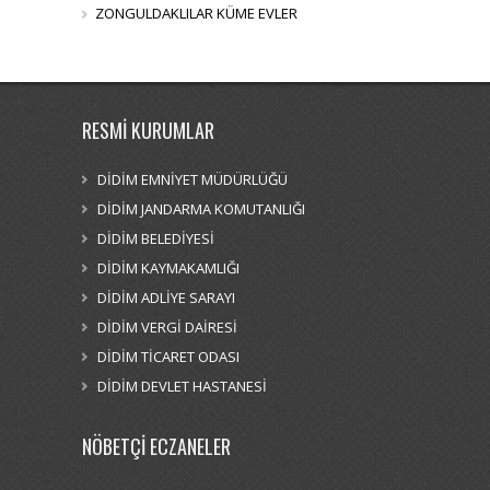
ZONGULDAKLILAR KÜME EVLER
RESMİ KURUMLAR
DİDİM EMNİYET MÜDÜRLÜĞÜ
DİDİM JANDARMA KOMUTANLIĞI
DİDİM BELEDİYESİ
DİDİM KAYMAKAMLIĞI
DİDİM ADLİYE SARAYI
DİDİM VERGİ DAİRESİ
DİDİM TİCARET ODASI
DİDİM DEVLET HASTANESİ
NÖBETÇİ ECZANELER