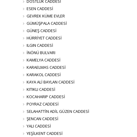
DOSTLUK CADDESİ
ESEN CADDESİ
GEVREK KÜME EVLER
GÜMÜŞPALA CADDESİ
GÜNEŞ CADDESİ
HÜRRİYET CADDESİ
ILGIN CADDESİ
İNÖNÜ BULVARI
KAMELYA CADDESİ
KARAELMAS CADDESİ
KARAKOL CADDESİ
KAYA ALİ BAYLAN CADDESİ
KITIKLI CADDESİ
KOCAHARIP CADDESİ
POYRAZ CADDESİ
SELAHATTİN ADİL GÜZEN CADDESİ
ŞENCAN CADDESİ
YALI CADDESİ
YEŞİLKENT CADDESİ