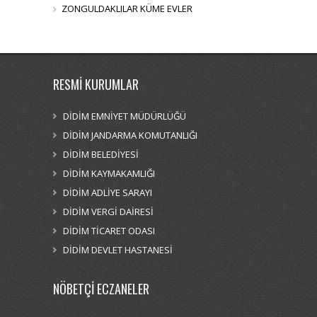
ZONGULDAKLILAR KÜME EVLER
RESMİ KURUMLAR
DİDİM EMNİYET MÜDÜRLÜĞÜ
DİDİM JANDARMA KOMUTANLIĞI
DİDİM BELEDİYESİ
DİDİM KAYMAKAMLIĞI
DİDİM ADLİYE SARAYI
DİDİM VERGİ DAİRESİ
DİDİM TİCARET ODASI
DİDİM DEVLET HASTANESİ
NÖBETÇİ ECZANELER