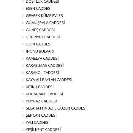
DOSTLUK CADDESİ
ESEN CADDESİ
GEVREK KÜME EVLER
GÜMÜŞPALA CADDESİ
GÜNEŞ CADDESİ
HÜRRİYET CADDESİ
ILGIN CADDESİ
İNÖNÜ BULVARI
KAMELYA CADDESİ
KARAELMAS CADDESİ
KARAKOL CADDESİ
KAYA ALİ BAYLAN CADDESİ
KITIKLI CADDESİ
KOCAHARIP CADDESİ
POYRAZ CADDESİ
SELAHATTİN ADİL GÜZEN CADDESİ
ŞENCAN CADDESİ
YALI CADDESİ
YEŞİLKENT CADDESİ