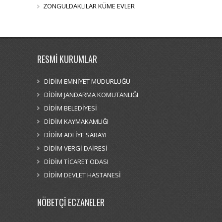
ZONGULDAKLILAR KÜME EVLER
RESMİ KURUMLAR
DİDİM EMNİYET MÜDÜRLÜĞÜ
DİDİM JANDARMA KOMUTANLIĞI
DİDİM BELEDİYESİ
DİDİM KAYMAKAMLIĞI
DİDİM ADLİYE SARAYI
DİDİM VERGİ DAİRESİ
DİDİM TİCARET ODASI
DİDİM DEVLET HASTANESİ
NÖBETÇİ ECZANELER