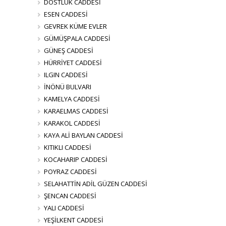
DOSTLUK CADDESİ
ESEN CADDESİ
GEVREK KÜME EVLER
GÜMÜŞPALA CADDESİ
GÜNEŞ CADDESİ
HÜRRİYET CADDESİ
ILGIN CADDESİ
İNÖNÜ BULVARI
KAMELYA CADDESİ
KARAELMAS CADDESİ
KARAKOL CADDESİ
KAYA ALİ BAYLAN CADDESİ
KITIKLI CADDESİ
KOCAHARIP CADDESİ
POYRAZ CADDESİ
SELAHATTİN ADİL GÜZEN CADDESİ
ŞENCAN CADDESİ
YALI CADDESİ
YEŞİLKENT CADDESİ