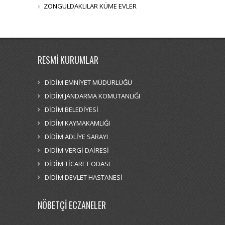
ZONGULDAKLILAR KÜME EVLER
RESMİ KURUMLAR
DİDİM EMNİYET MÜDÜRLÜĞÜ
DİDİM JANDARMA KOMUTANLIĞI
DİDİM BELEDİYESİ
DİDİM KAYMAKAMLIĞI
DİDİM ADLİYE SARAYI
DİDİM VERGİ DAİRESİ
DİDİM TİCARET ODASI
DİDİM DEVLET HASTANESİ
NÖBETÇİ ECZANELER