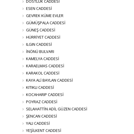
DOSTLUK CADDESİ
ESEN CADDESİ
GEVREK KÜME EVLER
GÜMÜŞPALA CADDESİ
GÜNEŞ CADDESİ
HÜRRİYET CADDESİ
ILGIN CADDESİ
İNÖNÜ BULVARI
KAMELYA CADDESİ
KARAELMAS CADDESİ
KARAKOL CADDESİ
KAYA ALİ BAYLAN CADDESİ
KITIKLI CADDESİ
KOCAHARIP CADDESİ
POYRAZ CADDESİ
SELAHATTİN ADİL GÜZEN CADDESİ
ŞENCAN CADDESİ
YALI CADDESİ
YEŞİLKENT CADDESİ