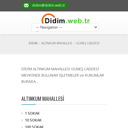
didim@didim.web.tr
DİDİM
/
ALTINKUM MAHALLESİ
/
GÜNEŞ CADDESİ
DİDİM ALTINKUM MAHALLESİ GÜNEŞ CADDESİ
MEVKİİNDE BULUNAN İŞLETMELER ve KURUMLAR
BURADA...
ALTINKUM MAHALLESİ
1 SOKAK
10 SOKAK
100 SOKAK