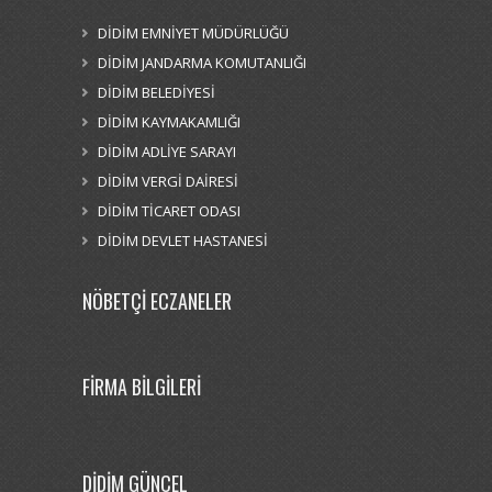
DİDİM EMNİYET MÜDÜRLÜĞÜ
DİDİM JANDARMA KOMUTANLIĞI
DİDİM BELEDİYESİ
DİDİM KAYMAKAMLIĞI
DİDİM ADLİYE SARAYI
DİDİM VERGİ DAİRESİ
DİDİM TİCARET ODASI
DİDİM DEVLET HASTANESİ
NÖBETÇİ ECZANELER
FİRMA BİLGİLERİ
DİDİM GÜNCEL