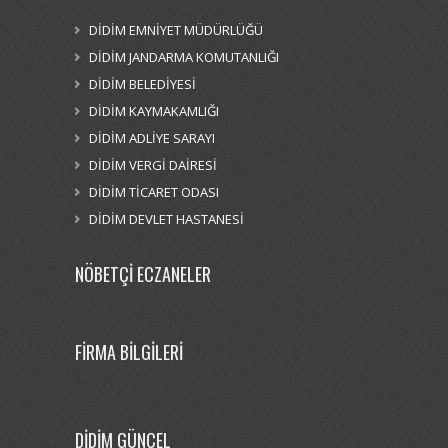
DİDİM EMNİYET MÜDÜRLÜĞÜ
DİDİM JANDARMA KOMUTANLIĞI
DİDİM BELEDİYESİ
DİDİM KAYMAKAMLIĞI
DİDİM ADLİYE SARAYI
DİDİM VERGİ DAİRESİ
DİDİM TİCARET ODASI
DİDİM DEVLET HASTANESİ
NÖBETÇİ ECZANELER
FİRMA BİLGİLERİ
DİDİM GÜNCEL