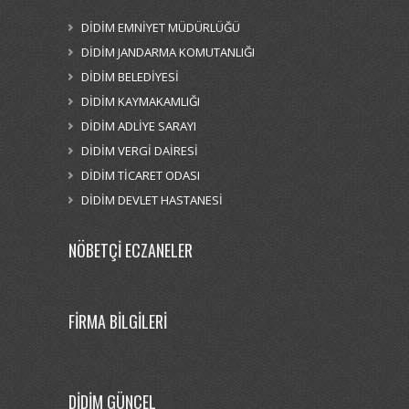
DİDİM EMNİYET MÜDÜRLÜĞÜ
DİDİM JANDARMA KOMUTANLIĞI
DİDİM BELEDİYESİ
DİDİM KAYMAKAMLIĞI
DİDİM ADLİYE SARAYI
DİDİM VERGİ DAİRESİ
DİDİM TİCARET ODASI
DİDİM DEVLET HASTANESİ
NÖBETÇİ ECZANELER
FİRMA BİLGİLERİ
DİDİM GÜNCEL