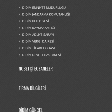
DİDİM EMNİYET MÜDÜRLÜĞÜ
DİDİM JANDARMA KOMUTANLIĞI
DİDİM BELEDİYESİ
DİDİM KAYMAKAMLIĞI
DİDİM ADLİYE SARAYI
DİDİM VERGİ DAİRESİ
DİDİM TİCARET ODASI
DİDİM DEVLET HASTANESİ
NÖBETÇİ ECZANELER
FİRMA BİLGİLERİ
DİDİM GÜNCEL