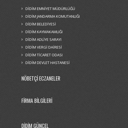
DİDİM EMNİYET MÜDÜRLÜĞÜ
DİDİM JANDARMA KOMUTANLIĞI
DİDİM BELEDİYESİ
DİDİM KAYMAKAMLIĞI
DİDİM ADLİYE SARAYI
DİDİM VERGİ DAİRESİ
DİDİM TİCARET ODASI
DİDİM DEVLET HASTANESİ
NÖBETÇİ ECZANELER
FİRMA BİLGİLERİ
DİDİM GÜNCEL