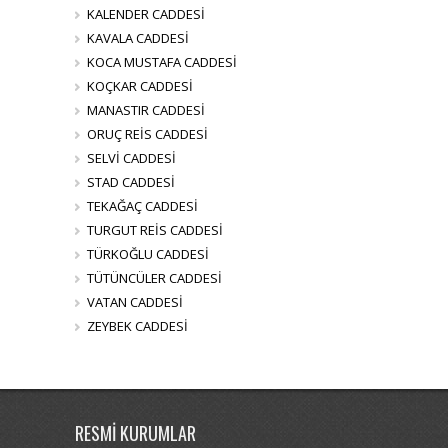
KALENDER CADDESİ
KAVALA CADDESİ
KOCA MUSTAFA CADDESİ
KOÇKAR CADDESİ
MANASTIR CADDESİ
ORUÇ REİS CADDESİ
SELVİ CADDESİ
STAD CADDESİ
TEKAĞAÇ CADDESİ
TURGUT REİS CADDESİ
TÜRKOĞLU CADDESİ
TÜTÜNCÜLER CADDESİ
VATAN CADDESİ
ZEYBEK CADDESİ
RESMİ KURUMLAR