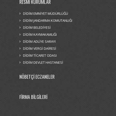
RESMİ KURUMLAR
DİDİM EMNİYET MÜDÜRLÜĞÜ
DİDİM JANDARMA KOMUTANLIĞI
DİDİM BELEDİYESİ
DİDİM KAYMAKAMLIĞI
DİDİM ADLİYE SARAYI
DİDİM VERGİ DAİRESİ
DİDİM TİCARET ODASI
DİDİM DEVLET HASTANESİ
NÖBETÇİ ECZANELER
FİRMA BİLGİLERİ