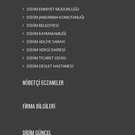
DİDİM EMNİYET MÜDÜRLÜĞÜ
DİDİM JANDARMA KOMUTANLIĞI
DİDİM BELEDİYESİ
DİDİM KAYMAKAMLIĞI
DİDİM ADLİYE SARAYI
DİDİM VERGİ DAİRESİ
DİDİM TİCARET ODASI
DİDİM DEVLET HASTANESİ
NÖBETÇİ ECZANELER
FİRMA BİLGİLERİ
DİDİM GÜNCEL