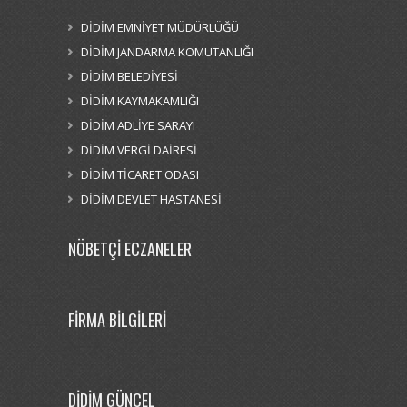
DİDİM EMNİYET MÜDÜRLÜĞÜ
DİDİM JANDARMA KOMUTANLIĞI
DİDİM BELEDİYESİ
DİDİM KAYMAKAMLIĞI
DİDİM ADLİYE SARAYI
DİDİM VERGİ DAİRESİ
DİDİM TİCARET ODASI
DİDİM DEVLET HASTANESİ
NÖBETÇİ ECZANELER
FİRMA BİLGİLERİ
DİDİM GÜNCEL