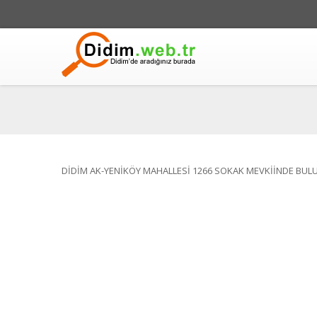
DİDİM AK-YENİKÖY MAHALLESİ 1266 SOKAK MEVKİİNDE BUL