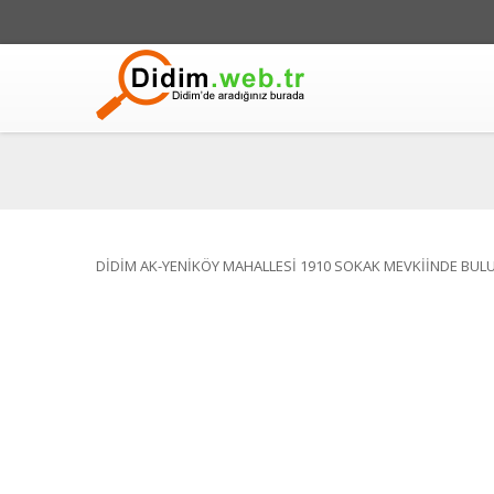
DİDİM AK-YENİKÖY MAHALLESİ 1910 SOKAK MEVKİİNDE BUL