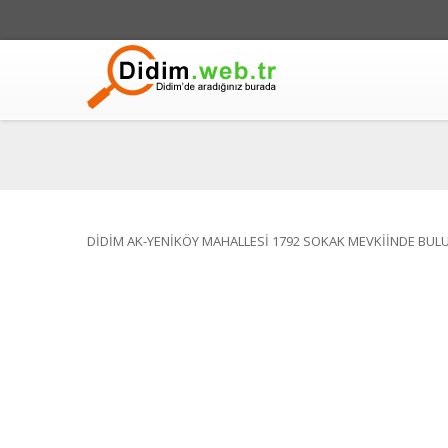
DİDİM AK-YENİKÖY MAHALLESİ 1792 SOKAK MEVKİİNDE BUL