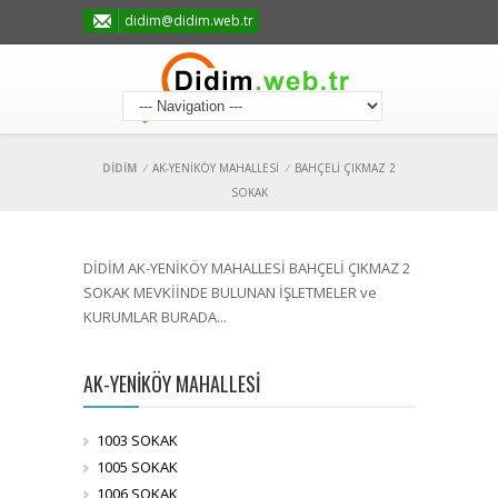
didim@didim.web.tr
DİDİM
/
AK-YENİKÖY MAHALLESİ
/
BAHÇELİ ÇIKMAZ 2
SOKAK
DİDİM AK-YENİKÖY MAHALLESİ BAHÇELİ ÇIKMAZ 2
SOKAK MEVKİİNDE BULUNAN İŞLETMELER ve
KURUMLAR BURADA...
AK-YENİKÖY MAHALLESİ
1003 SOKAK
1005 SOKAK
1006 SOKAK